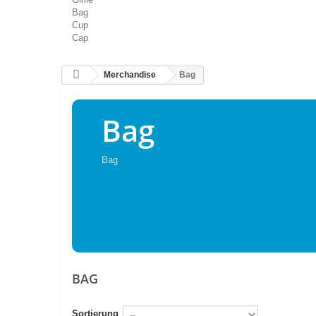
Bag
Cup
Cap
Merchandise
Bag
Bag
Bag
BAG
Sortierung